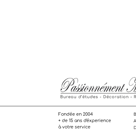
Fondée en 2004
B
+ de 15 ans d'éxperience
A
à votre service
D