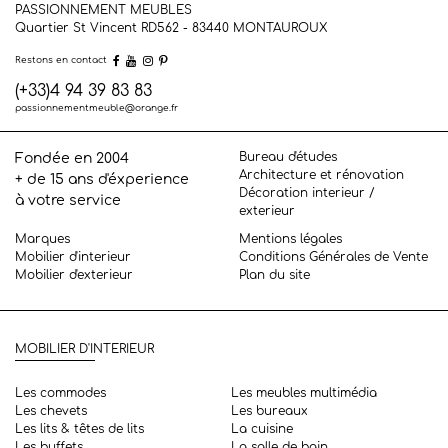
PASSIONNEMENT MEUBLES
Quartier St Vincent RD562 - 83440
MONTAUROUX
Restons en contact
(+33)4 94 39 83 83
passionnementmeuble@orange.fr
Bureau d'études
Fondée en 2004
Architecture et rénovation
+ de 15 ans d'éxperience
Décoration interieur /
à votre service
exterieur
Marques
Mentions légales
Mobilier d'interieur
Conditions Générales de Vente
Mobilier d'exterieur
Plan du site
MOBILIER D'INTERIEUR
Les commodes
Les meubles multimédia
Les chevets
Les bureaux
Les lits & têtes de lits
La cuisine
Les buffets
La salle de bain