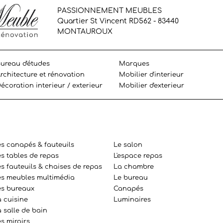
PASSIONNEMENT MEUBLES
Quartier St Vincent RD562 - 83440
MONTAUROUX
ureau d'études
Marques
rchitecture et rénovation
Mobilier d'interieur
écoration interieur / exterieur
Mobilier d'exterieur
es canapés & fauteuils
Le salon
es tables de repas
L'espace repas
s fauteuils & chaises de repas
La chambre
es meubles multimédia
Le bureau
es bureaux
Canapés
a cuisine
Luminaires
 salle de bain
s miroirs