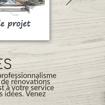
de projet
Rideaux
ES
professionnalisme
s de rénovations
t à votre service
os idées. Venez