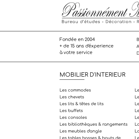
Fondée en 2004
B
+ de 15 ans d'éxperience
A
à votre service
D
MOBILIER D'INTERIEUR
Les commodes
L
Les chevets
L
Les lits & têtes de lits
Le
Les buffets
L
Les consoles
L
Les bibliothèques & rangements
L
Les meubles d'angle
La
Les tables basses & bouts de
Le