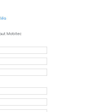
Cléa
haut Mobitec