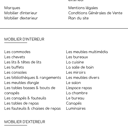
Marques
Mentions légales
Mobilier d'interieur
Conditions Générales de Vente
Mobilier d'exterieur
Plan du site
MOBILIER D'INTERIEUR
Les commodes
Les meubles multimédia
Les chevets
Les bureaux
Les lits & têtes de lits
La cuisine
Les buffets
La salle de bain
Les consoles
Les miroirs
Les bibliothèques & rangements
Les meubles divers
Les meubles d'angle
Le salon
Les tables basses & bouts de
L'espace repas
canapés
La chambre
Les canapés & fauteuils
Le bureau
Les tables de repas
Canapés
Les fauteuils & chaises de repas
Luminaires
MOBILIER D'EXTERIEUR