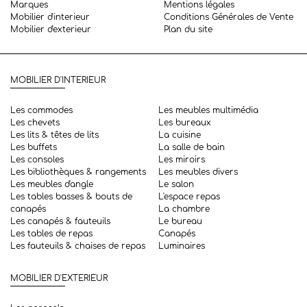
Marques
Mentions légales
Mobilier d'interieur
Conditions Générales de Vente
Mobilier d'exterieur
Plan du site
MOBILIER D'INTERIEUR
Les commodes
Les meubles multimédia
Les chevets
Les bureaux
Les lits & têtes de lits
La cuisine
Les buffets
La salle de bain
Les consoles
Les miroirs
Les bibliothèques & rangements
Les meubles divers
Les meubles d'angle
Le salon
Les tables basses & bouts de
L'espace repas
canapés
La chambre
Les canapés & fauteuils
Le bureau
Les tables de repas
Canapés
Les fauteuils & chaises de repas
Luminaires
MOBILIER D'EXTERIEUR