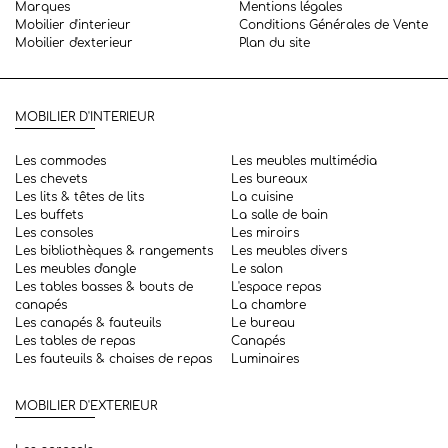
Marques
Mentions légales
Mobilier d'interieur
Conditions Générales de Vente
Mobilier d'exterieur
Plan du site
MOBILIER D'INTERIEUR
Les commodes
Les meubles multimédia
Les chevets
Les bureaux
Les lits & têtes de lits
La cuisine
Les buffets
La salle de bain
Les consoles
Les miroirs
Les bibliothèques & rangements
Les meubles divers
Les meubles d'angle
Le salon
Les tables basses & bouts de
L'espace repas
canapés
La chambre
Les canapés & fauteuils
Le bureau
Les tables de repas
Canapés
Les fauteuils & chaises de repas
Luminaires
MOBILIER D'EXTERIEUR