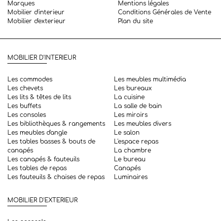
Marques
Mentions légales
Mobilier d'interieur
Conditions Générales de Vente
Mobilier d'exterieur
Plan du site
MOBILIER D'INTERIEUR
Les commodes
Les meubles multimédia
Les chevets
Les bureaux
Les lits & têtes de lits
La cuisine
Les buffets
La salle de bain
Les consoles
Les miroirs
Les bibliothèques & rangements
Les meubles divers
Les meubles d'angle
Le salon
Les tables basses & bouts de
L'espace repas
canapés
La chambre
Les canapés & fauteuils
Le bureau
Les tables de repas
Canapés
Les fauteuils & chaises de repas
Luminaires
MOBILIER D'EXTERIEUR