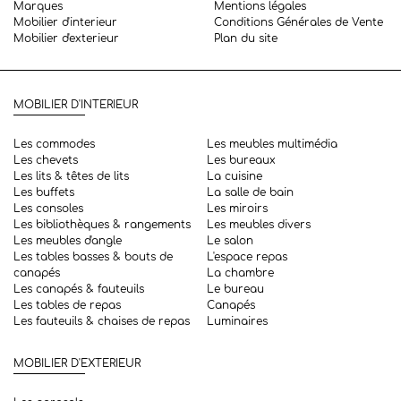
Marques
Mentions légales
Mobilier d'interieur
Conditions Générales de Vente
Mobilier d'exterieur
Plan du site
MOBILIER D'INTERIEUR
Les commodes
Les meubles multimédia
Les chevets
Les bureaux
Les lits & têtes de lits
La cuisine
Les buffets
La salle de bain
Les consoles
Les miroirs
Les bibliothèques & rangements
Les meubles divers
Les meubles d'angle
Le salon
Les tables basses & bouts de
L'espace repas
canapés
La chambre
Les canapés & fauteuils
Le bureau
Les tables de repas
Canapés
Les fauteuils & chaises de repas
Luminaires
MOBILIER D'EXTERIEUR