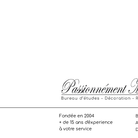
Fondée en 2004
B
+ de 15 ans d'éxperience
A
à votre service
D