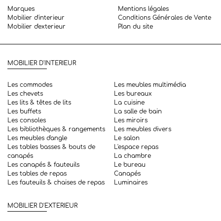
Marques
Mentions légales
Mobilier d'interieur
Conditions Générales de Vente
Mobilier d'exterieur
Plan du site
MOBILIER D'INTERIEUR
Les commodes
Les meubles multimédia
Les chevets
Les bureaux
Les lits & têtes de lits
La cuisine
Les buffets
La salle de bain
Les consoles
Les miroirs
Les bibliothèques & rangements
Les meubles divers
Les meubles d'angle
Le salon
Les tables basses & bouts de
L'espace repas
canapés
La chambre
Les canapés & fauteuils
Le bureau
Les tables de repas
Canapés
Les fauteuils & chaises de repas
Luminaires
MOBILIER D'EXTERIEUR