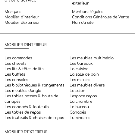
à votre service
exterieur
Marques
Mentions légales
Mobilier d'interieur
Conditions Générales de Vente
Mobilier d'exterieur
Plan du site
MOBILIER D'INTERIEUR
Les commodes
Les meubles multimédia
Les chevets
Les bureaux
Les lits & têtes de lits
La cuisine
Les buffets
La salle de bain
Les consoles
Les miroirs
Les bibliothèques & rangements
Les meubles divers
Les meubles d'angle
Le salon
Les tables basses & bouts de
L'espace repas
canapés
La chambre
Les canapés & fauteuils
Le bureau
Les tables de repas
Canapés
Les fauteuils & chaises de repas
Luminaires
MOBILIER D'EXTERIEUR