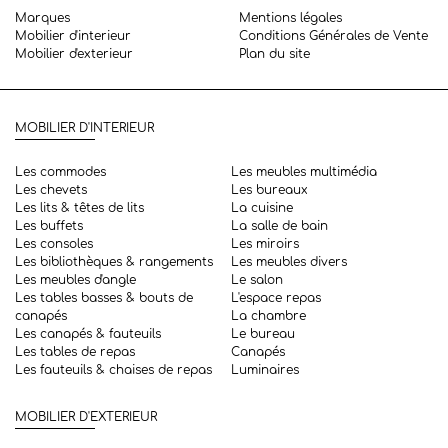
Marques
Mentions légales
Mobilier d'interieur
Conditions Générales de Vente
Mobilier d'exterieur
Plan du site
MOBILIER D'INTERIEUR
Les commodes
Les meubles multimédia
Les chevets
Les bureaux
Les lits & têtes de lits
La cuisine
Les buffets
La salle de bain
Les consoles
Les miroirs
Les bibliothèques & rangements
Les meubles divers
Les meubles d'angle
Le salon
Les tables basses & bouts de
L'espace repas
canapés
La chambre
Les canapés & fauteuils
Le bureau
Les tables de repas
Canapés
Les fauteuils & chaises de repas
Luminaires
MOBILIER D'EXTERIEUR