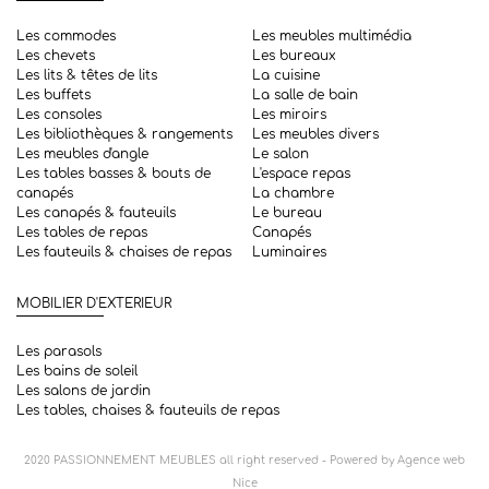
Les commodes
Les meubles multimédia
Les chevets
Les bureaux
Les lits & têtes de lits
La cuisine
Les buffets
La salle de bain
Les consoles
Les miroirs
Les bibliothèques & rangements
Les meubles divers
Les meubles d'angle
Le salon
Les tables basses & bouts de
L'espace repas
canapés
La chambre
Les canapés & fauteuils
Le bureau
Les tables de repas
Canapés
Les fauteuils & chaises de repas
Luminaires
MOBILIER D'EXTERIEUR
Les parasols
Les bains de soleil
Les salons de jardin
Les tables, chaises & fauteuils de repas
2020
PASSIONNEMENT MEUBLES
all right reserved - Powered by
Agence web
Nice