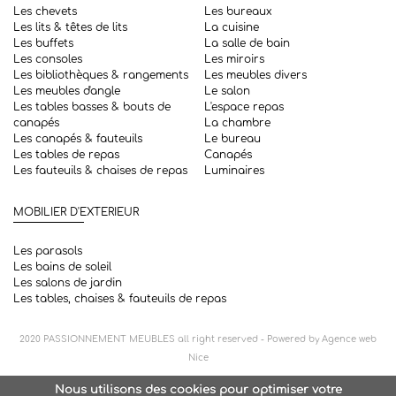
Les chevets
Les bureaux
Les lits & têtes de lits
La cuisine
Les buffets
La salle de bain
Les consoles
Les miroirs
Les bibliothèques & rangements
Les meubles divers
Les meubles d'angle
Le salon
Les tables basses & bouts de
L'espace repas
canapés
La chambre
Les canapés & fauteuils
Le bureau
Les tables de repas
Canapés
Les fauteuils & chaises de repas
Luminaires
MOBILIER D'EXTERIEUR
Les parasols
Les bains de soleil
Les salons de jardin
Les tables, chaises & fauteuils de repas
2020
PASSIONNEMENT MEUBLES
all right reserved - Powered by
Agence web
Nice
Nous utilisons des cookies pour optimiser votre