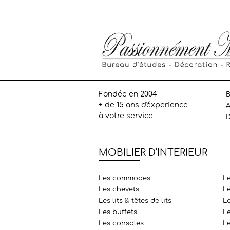
Fondée en 2004
B
+ de 15 ans d'éxperience
A
à votre service
D
MOBILIER D'INTERIEUR
Les commodes
L
Les chevets
L
Les lits & têtes de lits
Le
Les buffets
L
Les consoles
L