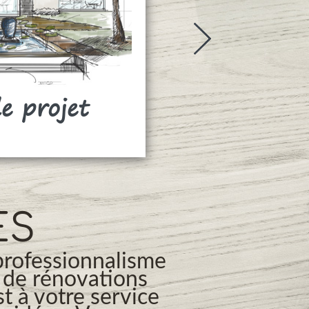
de projet
Rideaux
ES
professionnalisme
s de rénovations
t à votre service