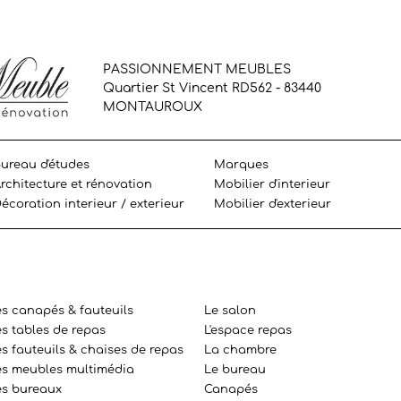
PASSIONNEMENT MEUBLES
Quartier St Vincent RD562 - 83440
MONTAUROUX
ureau d'études
Marques
rchitecture et rénovation
Mobilier d'interieur
écoration interieur / exterieur
Mobilier d'exterieur
es canapés & fauteuils
Le salon
es tables de repas
L'espace repas
s fauteuils & chaises de repas
La chambre
es meubles multimédia
Le bureau
es bureaux
Canapés