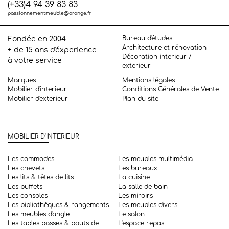
(+33)4 94 39 83 83
passionnementmeuble@orange.fr
Bureau d'études
Fondée en 2004
Architecture et rénovation
+ de 15 ans d'éxperience
Décoration interieur /
à votre service
exterieur
Marques
Mentions légales
Mobilier d'interieur
Conditions Générales de Vente
Mobilier d'exterieur
Plan du site
MOBILIER D'INTERIEUR
Les commodes
Les meubles multimédia
Les chevets
Les bureaux
Les lits & têtes de lits
La cuisine
Les buffets
La salle de bain
Les consoles
Les miroirs
Les bibliothèques & rangements
Les meubles divers
Les meubles d'angle
Le salon
Les tables basses & bouts de
L'espace repas