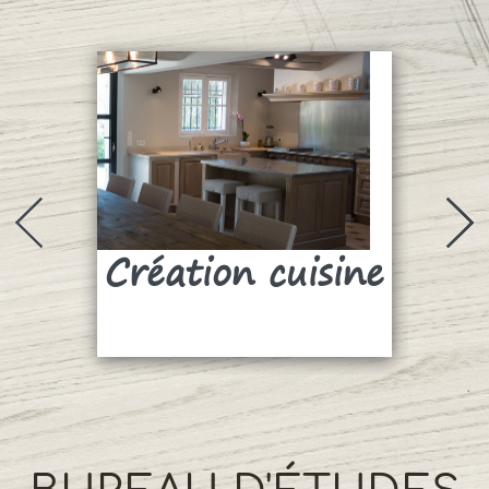
Création cuisine
Su