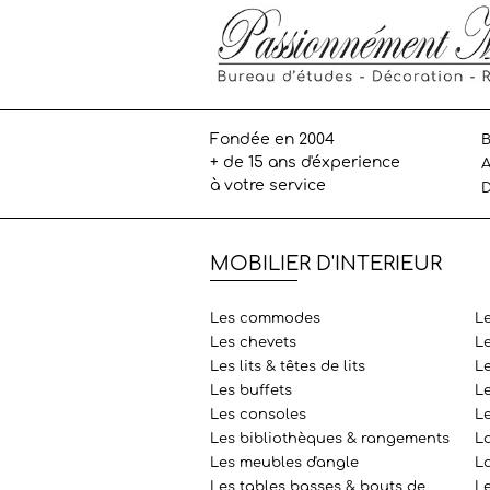
Fondée en 2004
B
+ de 15 ans d'éxperience
A
à votre service
D
MOBILIER D'INTERIEUR
Les commodes
L
Les chevets
L
Les lits & têtes de lits
Le
Les buffets
L
Les consoles
L
Les bibliothèques & rangements
L
Les meubles d'angle
La
Les tables basses & bouts de
Le