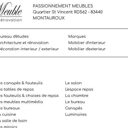
PASSIONNEMENT MEUBLES
Quartier St Vincent RD562 - 83440
MONTAUROUX
ureau d'études
Marques
rchitecture et rénovation
Mobilier d'interieur
écoration interieur / exterieur
Mobilier d'exterieur
es canapés & fauteuils
Le salon
es tables de repas
L'espace repas
s fauteuils & chaises de repas
La chambre
es meubles multimédia
Le bureau
es bureaux
Canapés
a cuisine
Luminaires
 salle de bain
s miroirs