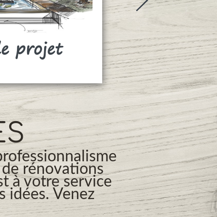
de projet
Rideaux
ES
professionnalisme
s de rénovations
t à votre service
os idées. Venez