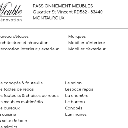
PASSIONNEMENT MEUBLES
Quartier St Vincent RD562 - 83440
MONTAUROUX
ureau d'études
Marques
rchitecture et rénovation
Mobilier d'interieur
écoration interieur / exterieur
Mobilier d'exterieur
es canapés & fauteuils
Le salon
es tables de repas
L'espace repas
s fauteuils & chaises de repas
La chambre
es meubles multimédia
Le bureau
es bureaux
Canapés
a cuisine
Luminaires
 salle de bain
s miroirs