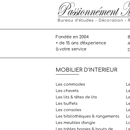
Fondée en 2004
B
+ de 15 ans d'éxperience
A
à votre service
D
MOBILIER D'INTERIEUR
Les commodes
L
Les chevets
L
Les lits & têtes de lits
Le
Les buffets
L
Les consoles
L
Les bibliothèques & rangements
L
Les meubles d'angle
La
Les tables basses & bouts de
Le