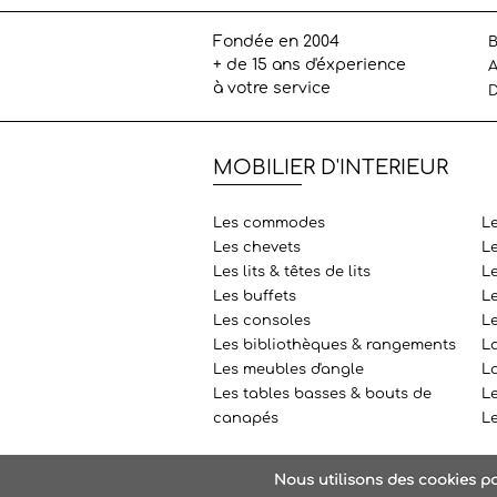
Fondée en 2004
B
+ de 15 ans d'éxperience
A
à votre service
D
MOBILIER D'INTERIEUR
Les commodes
L
Les chevets
L
Les lits & têtes de lits
Le
Les buffets
L
Les consoles
L
Les bibliothèques & rangements
L
Les meubles d'angle
La
Les tables basses & bouts de
Le
canapés
L
Nous utilisons des cookies po
2020
PA