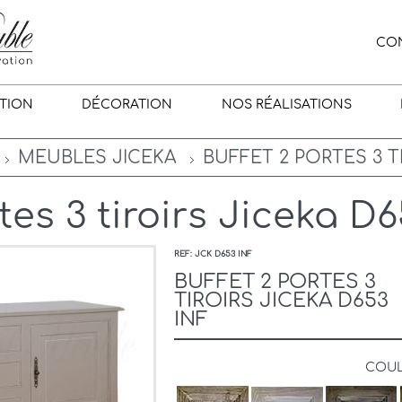
CO
TION
DÉCORATION
NOS RÉALISATIONS
MEUBLES JICEKA
BUFFET 2 PORTES 3 TI
tes 3 tiroirs Jiceka D6
REF: JCK D653 INF
BUFFET 2 PORTES 3
TIROIRS JICEKA D653
INF
COU