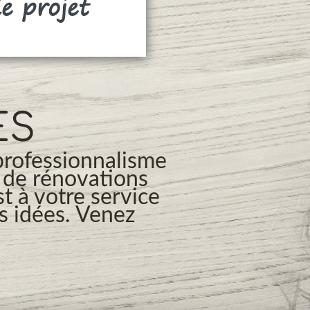
de projet
Rideaux
ES
professionnalisme
s de rénovations
t à votre service
os idées. Venez