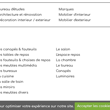
ureau d'études
Marques
rchitecture et rénovation
Mobilier d'interieur
écoration interieur / exterieur
Mobilier d'exterieur
es canapés & fauteuils
Le salon
es tables de repas
L'espace repas
s fauteuils & chaises de repas
La chambre
es meubles multimédia
Le bureau
es bureaux
Canapés
a cuisine
Luminaires
 salle de bain
s miroirs
es meubles divers
ur optimiser votre expérience sur notre site.
Accepter les cookie
SSIONNEMENT MEUBLES
all right reserved - Powered by
Agence 