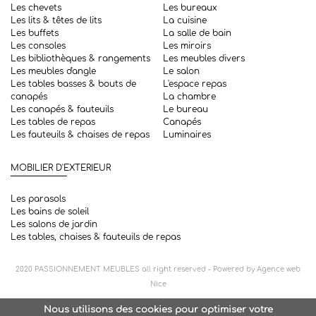
Les chevets
Les bureaux
Les lits & têtes de lits
La cuisine
Les buffets
La salle de bain
Les consoles
Les miroirs
Les bibliothèques & rangements
Les meubles divers
Les meubles d'angle
Le salon
Les tables basses & bouts de
L'espace repas
canapés
La chambre
Les canapés & fauteuils
Le bureau
Les tables de repas
Canapés
Les fauteuils & chaises de repas
Luminaires
MOBILIER D'EXTERIEUR
Les parasols
Les bains de soleil
Les salons de jardin
Les tables, chaises & fauteuils de repas
2020
PASSIONNEMENT MEUBLES
all right reserved - Powered by
Agence web
Nice
Nous utilisons des cookies pour optimiser votre