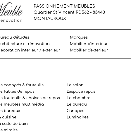
PASSIONNEMENT MEUBLES
Quartier St Vincent RD562 - 83440
MONTAUROUX
ureau d'études
Marques
rchitecture et rénovation
Mobilier d'interieur
écoration interieur / exterieur
Mobilier d'exterieur
es canapés & fauteuils
Le salon
es tables de repas
L'espace repas
s fauteuils & chaises de repas
La chambre
es meubles multimédia
Le bureau
es bureaux
Canapés
a cuisine
Luminaires
 salle de bain
s miroirs