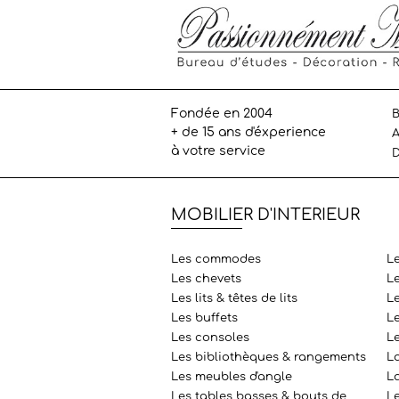
Fondée en 2004
B
+ de 15 ans d'éxperience
A
à votre service
D
MOBILIER D'INTERIEUR
Les commodes
L
Les chevets
L
Les lits & têtes de lits
Le
Les buffets
L
Les consoles
L
Les bibliothèques & rangements
L
Les meubles d'angle
La
Les tables basses & bouts de
Le