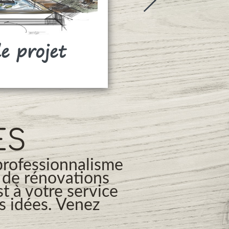
de projet
Rideaux
ES
professionnalisme
s de rénovations
t à votre service
os idées. Venez