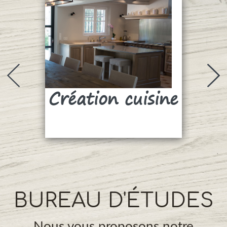
Création cuisine
Su
BUREAU D'ÉTUDES
Nous vous proposons notre