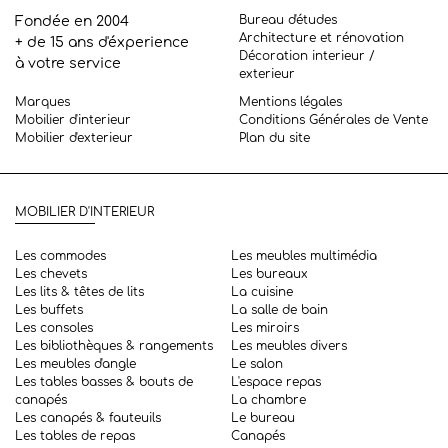
Bureau d'études
Fondée en 2004
Architecture et rénovation
+ de 15 ans d'éxperience
Décoration interieur /
à votre service
exterieur
Marques
Mentions légales
Mobilier d'interieur
Conditions Générales de Vente
Mobilier d'exterieur
Plan du site
MOBILIER D'INTERIEUR
Les commodes
Les meubles multimédia
Les chevets
Les bureaux
Les lits & têtes de lits
La cuisine
Les buffets
La salle de bain
Les consoles
Les miroirs
Les bibliothèques & rangements
Les meubles divers
Les meubles d'angle
Le salon
Les tables basses & bouts de
L'espace repas
canapés
La chambre
Les canapés & fauteuils
Le bureau
Les tables de repas
Canapés