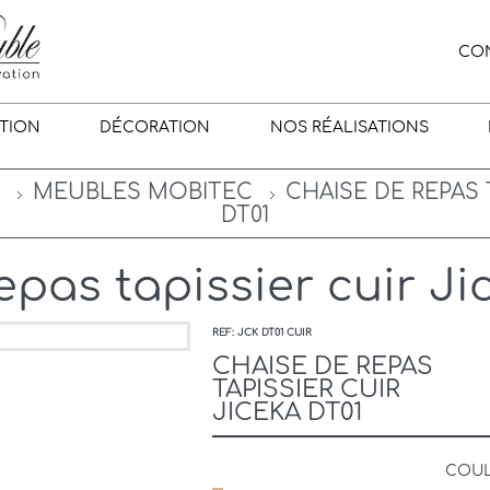
CO
TION
DÉCORATION
NOS RÉALISATIONS
MEUBLES MOBITEC
CHAISE DE REPAS 
DT01
epas tapissier cuir Ji
REF: JCK DT01 CUIR
CHAISE DE REPAS
TAPISSIER CUIR
JICEKA DT01
COU