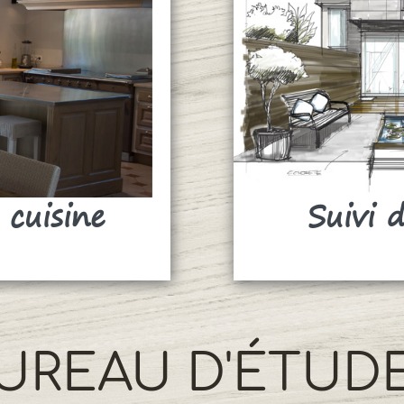
 cuisine
Suivi 
UREAU D'ÉTUD