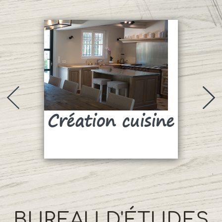
Création cuisine
Su
BUREAU D'ÉTUDES