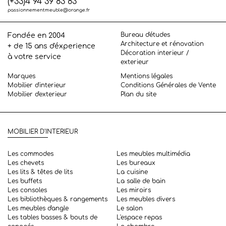
(+33)4 94 39 83 83
passionnementmeuble@orange.fr
Bureau d'études
Fondée en 2004
Architecture et rénovation
+ de 15 ans d'éxperience
Décoration interieur /
à votre service
exterieur
Marques
Mentions légales
Mobilier d'interieur
Conditions Générales de Vente
Mobilier d'exterieur
Plan du site
MOBILIER D'INTERIEUR
Les commodes
Les meubles multimédia
Les chevets
Les bureaux
Les lits & têtes de lits
La cuisine
Les buffets
La salle de bain
Les consoles
Les miroirs
Les bibliothèques & rangements
Les meubles divers
Les meubles d'angle
Le salon
Les tables basses & bouts de
L'espace repas