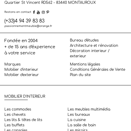
Quartier St Vincent RD562 - 83440
MONTAUROUX
Restons en contact
(+33)4 94 39 83 83
passionnementmeuble@orange.fr
Bureau d'études
Fondée en 2004
Architecture et rénovation
+ de 15 ans d'éxperience
Décoration interieur /
à votre service
exterieur
Marques
Mentions légales
Mobilier d'interieur
Conditions Générales de Vente
Mobilier d'exterieur
Plan du site
MOBILIER D'INTERIEUR
Les commodes
Les meubles multimédia
Les chevets
Les bureaux
Les lits & têtes de lits
La cuisine
Les buffets
La salle de bain
Les consoles
Les miroirs