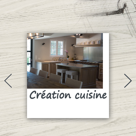
Création cuisine
Su