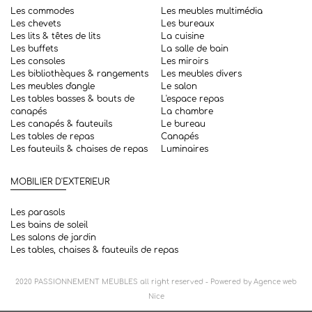
Les commodes
Les meubles multimédia
Les chevets
Les bureaux
Les lits & têtes de lits
La cuisine
Les buffets
La salle de bain
Les consoles
Les miroirs
Les bibliothèques & rangements
Les meubles divers
Les meubles d'angle
Le salon
Les tables basses & bouts de
L'espace repas
canapés
La chambre
Les canapés & fauteuils
Le bureau
Les tables de repas
Canapés
Les fauteuils & chaises de repas
Luminaires
MOBILIER D'EXTERIEUR
Les parasols
Les bains de soleil
Les salons de jardin
Les tables, chaises & fauteuils de repas
2020
PASSIONNEMENT MEUBLES
all right reserved - Powered by
Agence web
Nice