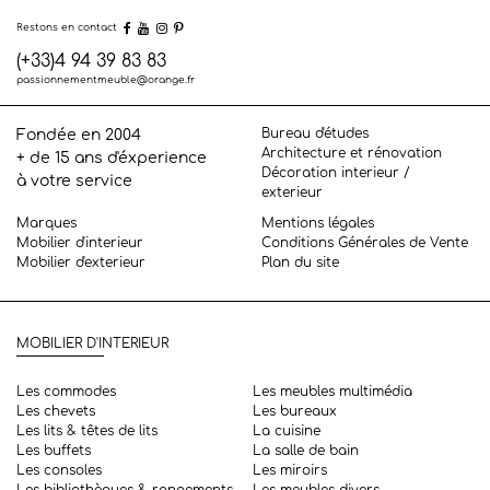
Restons en contact
(+33)4 94 39 83 83
passionnementmeuble@orange.fr
Bureau d'études
Fondée en 2004
Architecture et rénovation
+ de 15 ans d'éxperience
Décoration interieur /
à votre service
exterieur
Marques
Mentions légales
Mobilier d'interieur
Conditions Générales de Vente
Mobilier d'exterieur
Plan du site
MOBILIER D'INTERIEUR
Les commodes
Les meubles multimédia
Les chevets
Les bureaux
Les lits & têtes de lits
La cuisine
Les buffets
La salle de bain
Les consoles
Les miroirs
Les bibliothèques & rangements
Les meubles divers