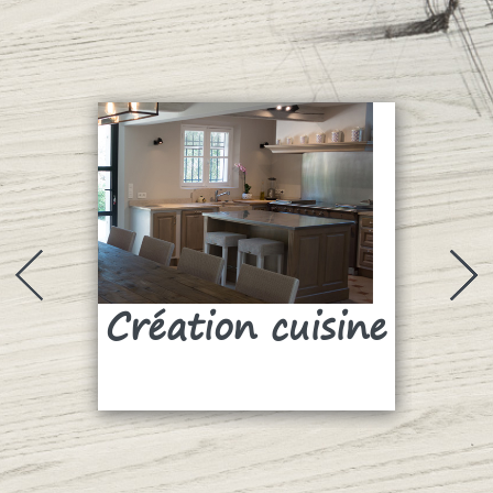
Création cuisine
Su