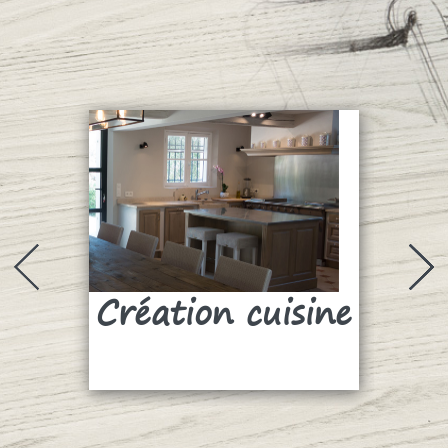
Création cuisine
Su