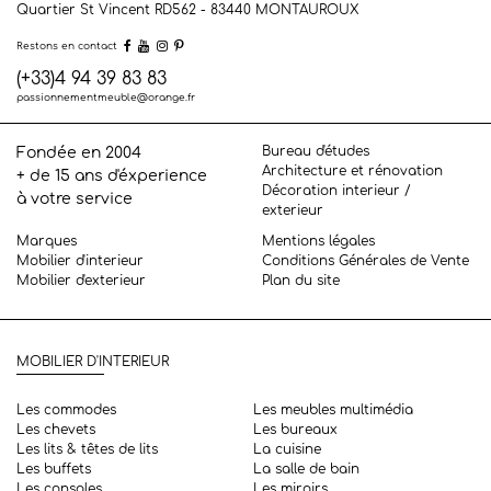
Quartier St Vincent RD562 - 83440
MONTAUROUX
Restons en contact
(+33)4 94 39 83 83
passionnementmeuble@orange.fr
Bureau d'études
Fondée en 2004
Architecture et rénovation
+ de 15 ans d'éxperience
Décoration interieur /
à votre service
exterieur
Marques
Mentions légales
Mobilier d'interieur
Conditions Générales de Vente
Mobilier d'exterieur
Plan du site
MOBILIER D'INTERIEUR
Les commodes
Les meubles multimédia
Les chevets
Les bureaux
Les lits & têtes de lits
La cuisine
Les buffets
La salle de bain
Les consoles
Les miroirs