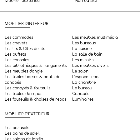
Mobilier d'exterieur
Plan du site
MOBILIER D'INTERIEUR
Les commodes
Les meubles multimédia
Les chevets
Les bureaux
Les lits & têtes de lits
La cuisine
Les buffets
La salle de bain
Les consoles
Les miroirs
Les bibliothèques & rangements
Les meubles divers
Les meubles d'angle
Le salon
Les tables basses & bouts de
L'espace repas
canapés
La chambre
Les canapés & fauteuils
Le bureau
Les tables de repas
Canapés
Les fauteuils & chaises de repas
Luminaires
MOBILIER D'EXTERIEUR
Les parasols
Les bains de soleil
Les salons de jardin