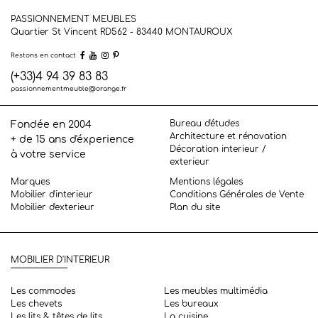
PASSIONNEMENT MEUBLES
Quartier St Vincent RD562 - 83440
MONTAUROUX
Restons en contact
(+33)4 94 39 83 83
passionnementmeuble@orange.fr
Bureau d'études
Fondée en 2004
Architecture et rénovation
+ de 15 ans d'éxperience
Décoration interieur /
à votre service
exterieur
Marques
Mentions légales
Mobilier d'interieur
Conditions Générales de Vente
Mobilier d'exterieur
Plan du site
MOBILIER D'INTERIEUR
Les commodes
Les meubles multimédia
Les chevets
Les bureaux
Les lits & têtes de lits
La cuisine