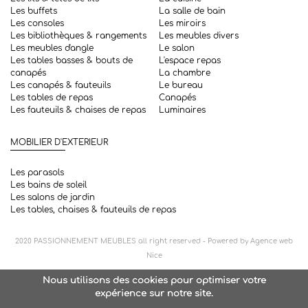
Les buffets
La salle de bain
Les consoles
Les miroirs
Les bibliothèques & rangements
Les meubles divers
Les meubles d'angle
Le salon
Les tables basses & bouts de
L'espace repas
canapés
La chambre
Les canapés & fauteuils
Le bureau
Les tables de repas
Canapés
Les fauteuils & chaises de repas
Luminaires
MOBILIER D'EXTERIEUR
Les parasols
Les bains de soleil
Les salons de jardin
Les tables, chaises & fauteuils de repas
2020
PASSIONNEMENT MEUBLES
all right reserved - Powered by
Agence web
Nice
Nous utilisons des cookies pour optimiser votre
expérience sur notre site.