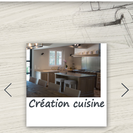
Création cuisine
Su