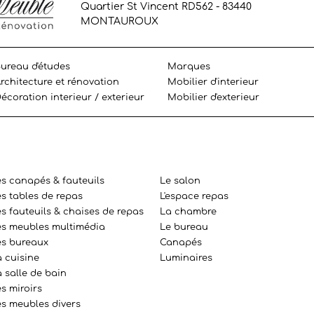
Quartier St Vincent RD562 - 83440
MONTAUROUX
ureau d'études
Marques
rchitecture et rénovation
Mobilier d'interieur
écoration interieur / exterieur
Mobilier d'exterieur
es canapés & fauteuils
Le salon
es tables de repas
L'espace repas
s fauteuils & chaises de repas
La chambre
es meubles multimédia
Le bureau
es bureaux
Canapés
a cuisine
Luminaires
 salle de bain
s miroirs
es meubles divers