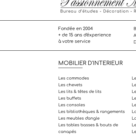
Fondée en 2004
B
+ de 15 ans d'éxperience
A
à votre service
D
MOBILIER D'INTERIEUR
Les commodes
L
Les chevets
L
Les lits & têtes de lits
Le
Les buffets
L
Les consoles
L
Les bibliothèques & rangements
L
Les meubles d'angle
La
Les tables basses & bouts de
Le
canapés
L