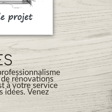
de projet
Rideaux
ES
professionnalisme
s de rénovations
t à votre service
os idées. Venez