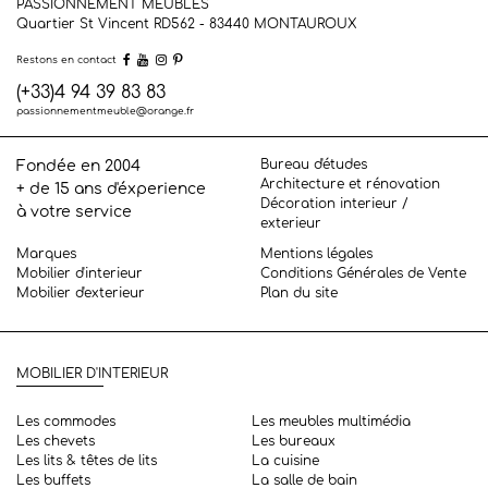
PASSIONNEMENT MEUBLES
Quartier St Vincent RD562 - 83440
MONTAUROUX
Restons en contact
(+33)4 94 39 83 83
passionnementmeuble@orange.fr
Bureau d'études
Fondée en 2004
Architecture et rénovation
+ de 15 ans d'éxperience
Décoration interieur /
à votre service
exterieur
Marques
Mentions légales
Mobilier d'interieur
Conditions Générales de Vente
Mobilier d'exterieur
Plan du site
MOBILIER D'INTERIEUR
Les commodes
Les meubles multimédia
Les chevets
Les bureaux
Les lits & têtes de lits
La cuisine
Les buffets
La salle de bain