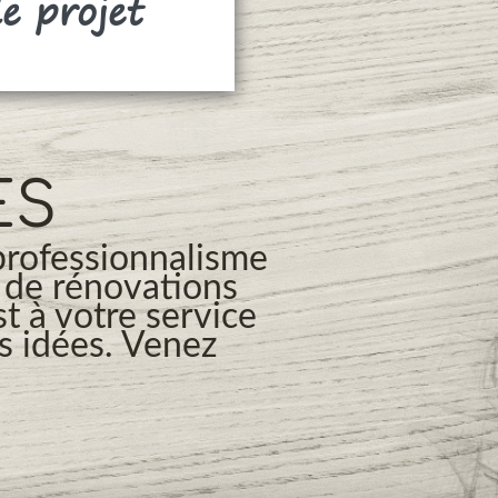
de projet
Rideaux
ES
professionnalisme
s de rénovations
t à votre service
os idées. Venez