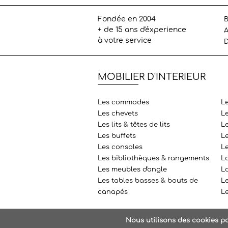
Fondée en 2004
B
+ de 15 ans d'éxperience
A
à votre service
D
MOBILIER D'INTERIEUR
Les commodes
L
Les chevets
L
Les lits & têtes de lits
Le
Les buffets
L
Les consoles
L
Les bibliothèques & rangements
L
Les meubles d'angle
La
Les tables basses & bouts de
Le
canapés
L
Nous utilisons des cookies po
2020
PA