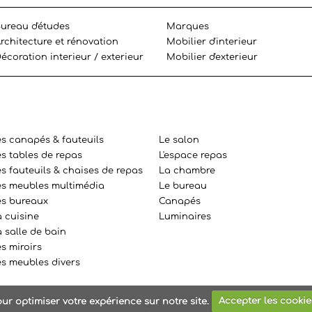
ureau d'études
Marques
rchitecture et rénovation
Mobilier d'interieur
écoration interieur / exterieur
Mobilier d'exterieur
es canapés & fauteuils
Le salon
es tables de repas
L'espace repas
s fauteuils & chaises de repas
La chambre
es meubles multimédia
Le bureau
es bureaux
Canapés
a cuisine
Luminaires
 salle de bain
s miroirs
es meubles divers
ur optimiser votre expérience sur notre site.
Accepter les cookie
SSIONNEMENT MEUBLES
all right reserved - Powered by
Agence 