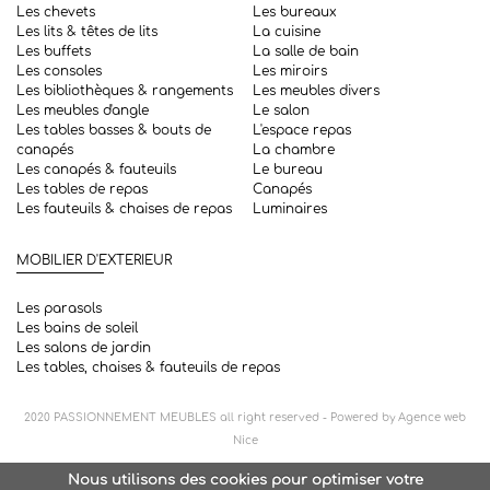
Les chevets
Les bureaux
Les lits & têtes de lits
La cuisine
Les buffets
La salle de bain
Les consoles
Les miroirs
Les bibliothèques & rangements
Les meubles divers
Les meubles d'angle
Le salon
Les tables basses & bouts de
L'espace repas
canapés
La chambre
Les canapés & fauteuils
Le bureau
Les tables de repas
Canapés
Les fauteuils & chaises de repas
Luminaires
MOBILIER D'EXTERIEUR
Les parasols
Les bains de soleil
Les salons de jardin
Les tables, chaises & fauteuils de repas
2020
PASSIONNEMENT MEUBLES
all right reserved - Powered by
Agence web
Nice
Nous utilisons des cookies pour optimiser votre