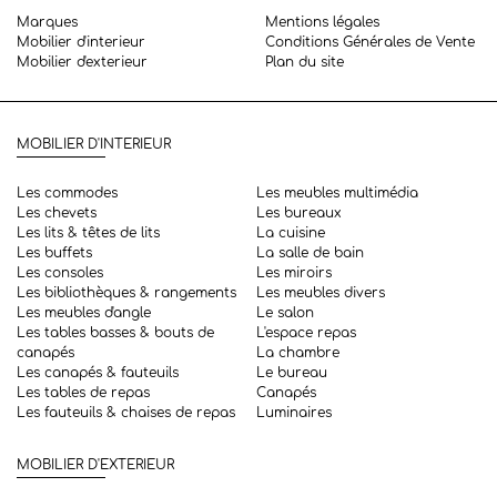
Marques
Mentions légales
Mobilier d'interieur
Conditions Générales de Vente
Mobilier d'exterieur
Plan du site
MOBILIER D'INTERIEUR
Les commodes
Les meubles multimédia
Les chevets
Les bureaux
Les lits & têtes de lits
La cuisine
Les buffets
La salle de bain
Les consoles
Les miroirs
Les bibliothèques & rangements
Les meubles divers
Les meubles d'angle
Le salon
Les tables basses & bouts de
L'espace repas
canapés
La chambre
Les canapés & fauteuils
Le bureau
Les tables de repas
Canapés
Les fauteuils & chaises de repas
Luminaires
MOBILIER D'EXTERIEUR