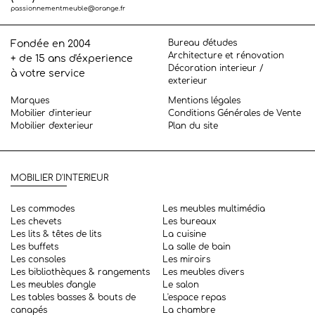
passionnementmeuble@orange.fr
Bureau d'études
Fondée en 2004
Architecture et rénovation
+ de 15 ans d'éxperience
Décoration interieur /
à votre service
exterieur
Marques
Mentions légales
Mobilier d'interieur
Conditions Générales de Vente
Mobilier d'exterieur
Plan du site
MOBILIER D'INTERIEUR
Les commodes
Les meubles multimédia
Les chevets
Les bureaux
Les lits & têtes de lits
La cuisine
Les buffets
La salle de bain
Les consoles
Les miroirs
Les bibliothèques & rangements
Les meubles divers
Les meubles d'angle
Le salon
Les tables basses & bouts de
L'espace repas
canapés
La chambre