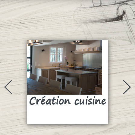
Création cuisine
Su