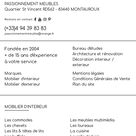
PASSIONNEMENT MEUBLES
Quartier St Vincent RD562 - 83440
MONTAUROUX
Restons en contact
(+33)4 94 39 83 83
passionnementmeuble@orange.fr
Bureau d'études
Fondée en 2004
Architecture et rénovation
+ de 15 ans d'éxperience
Décoration interieur /
à votre service
exterieur
Marques
Mentions légales
Mobilier d'interieur
Conditions Générales de Vente
Mobilier d'exterieur
Plan du site
MOBILIER D'INTERIEUR
Les commodes
Les meubles multimédia
Les chevets
Les bureaux
Les lits & têtes de lits
La cuisine