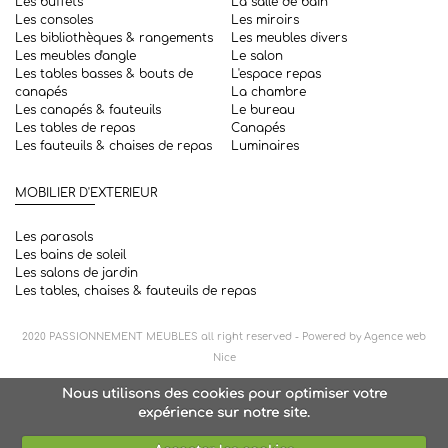
Les buffets
La salle de bain
Les consoles
Les miroirs
Les bibliothèques & rangements
Les meubles divers
Les meubles d'angle
Le salon
Les tables basses & bouts de
L'espace repas
canapés
La chambre
Les canapés & fauteuils
Le bureau
Les tables de repas
Canapés
Les fauteuils & chaises de repas
Luminaires
MOBILIER D'EXTERIEUR
Les parasols
Les bains de soleil
Les salons de jardin
Les tables, chaises & fauteuils de repas
2020
PASSIONNEMENT MEUBLES
all right reserved - Powered by
Agence web
Nice
Nous utilisons des cookies pour optimiser votre
expérience sur notre site.