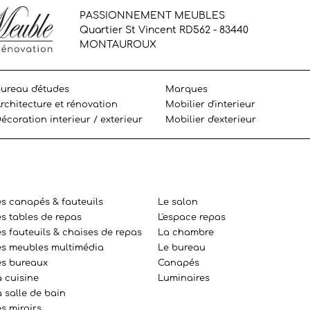
PASSIONNEMENT MEUBLES
Quartier St Vincent RD562 - 83440
MONTAUROUX
ureau d'études
Marques
rchitecture et rénovation
Mobilier d'interieur
écoration interieur / exterieur
Mobilier d'exterieur
es canapés & fauteuils
Le salon
es tables de repas
L'espace repas
s fauteuils & chaises de repas
La chambre
es meubles multimédia
Le bureau
es bureaux
Canapés
a cuisine
Luminaires
 salle de bain
s miroirs