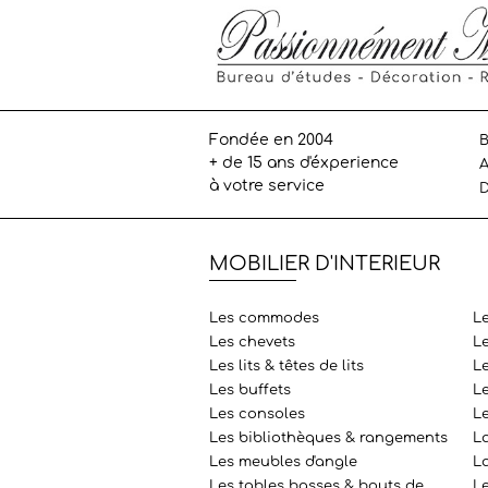
Fondée en 2004
B
+ de 15 ans d'éxperience
A
à votre service
D
MOBILIER D'INTERIEUR
Les commodes
L
Les chevets
L
Les lits & têtes de lits
Le
Les buffets
L
Les consoles
L
Les bibliothèques & rangements
L
Les meubles d'angle
La
Les tables basses & bouts de
Le