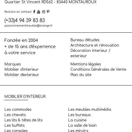
Quartier St Vincent RD562 - 83440
MONTAUROUX
Restons en contact
(+33)4 94 39 83 83
passionnementmeuble@orange.fr
Bureau d'études
Fondée en 2004
Architecture et rénovation
+ de 15 ans d'éxperience
Décoration interieur /
à votre service
exterieur
Marques
Mentions légales
Mobilier d'interieur
Conditions Générales de Vente
Mobilier d'exterieur
Plan du site
MOBILIER D'INTERIEUR
Les commodes
Les meubles multimédia
Les chevets
Les bureaux
Les lits & têtes de lits
La cuisine
Les buffets
La salle de bain
Les consoles
Les miroirs