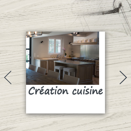
Création cuisine
Su