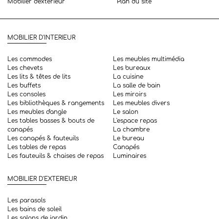
Mobilier d'exterieur
Plan du site
MOBILIER D'INTERIEUR
Les commodes
Les meubles multimédia
Les chevets
Les bureaux
Les lits & têtes de lits
La cuisine
Les buffets
La salle de bain
Les consoles
Les miroirs
Les bibliothèques & rangements
Les meubles divers
Les meubles d'angle
Le salon
Les tables basses & bouts de
L'espace repas
canapés
La chambre
Les canapés & fauteuils
Le bureau
Les tables de repas
Canapés
Les fauteuils & chaises de repas
Luminaires
MOBILIER D'EXTERIEUR
Les parasols
Les bains de soleil
Les salons de jardin