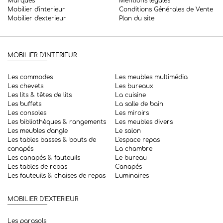
Marques
Mentions légales
Mobilier d'interieur
Conditions Générales de Vente
Mobilier d'exterieur
Plan du site
MOBILIER D'INTERIEUR
Les commodes
Les meubles multimédia
Les chevets
Les bureaux
Les lits & têtes de lits
La cuisine
Les buffets
La salle de bain
Les consoles
Les miroirs
Les bibliothèques & rangements
Les meubles divers
Les meubles d'angle
Le salon
Les tables basses & bouts de
L'espace repas
canapés
La chambre
Les canapés & fauteuils
Le bureau
Les tables de repas
Canapés
Les fauteuils & chaises de repas
Luminaires
MOBILIER D'EXTERIEUR
Les parasols